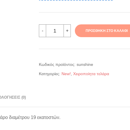
Χειροποίητο
-
+
ΠΡΟΣΘΉΚΗ ΣΤΟ ΚΑΛΆΘΙ
κέντημα:
You
are
my
sunshine
ποσότητα
Κωδικός προϊόντος:
sunshine
Κατηγορίες:
New!
,
Χειροποίητα τελάρα
ΟΛΟΓΉΣΕΙΣ (0)
λάρο διαμέτρου 19 εκατοστών.