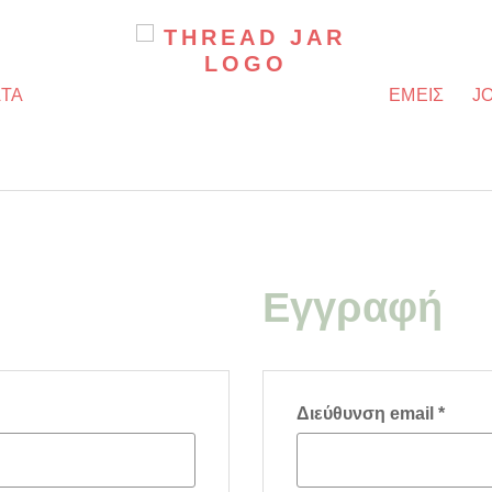
ΤΑ
ΕΜΕΙΣ
J
Εγγραφή
αι
Απαιτ
Διεύθυνση email
*