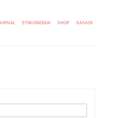
OURNAL
ΕΠΙΚΟΙΝΩΝΊΑ
SHOP
ΚΑΛΆΘΙ
είται