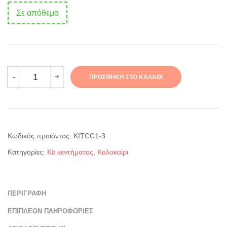
Σε απόθεμα
Κιτ
-
+
ΠΡΟΣΘΉΚΗ ΣΤΟ ΚΑΛΆΘΙ
κεντήματος:
Ή
λιος
ποσότητα
Κωδικός προϊόντος:
ΚΙΤCC1-3
Κατηγορίες:
Kit κεντήματος
,
Καλοκαίρι
ΠΕΡΙΓΡΑΦΉ
ΕΠΙΠΛΈΟΝ ΠΛΗΡΟΦΟΡΊΕΣ