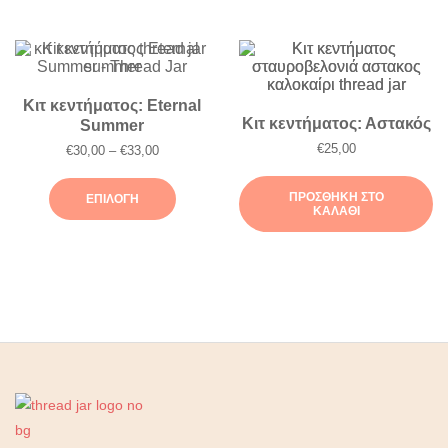
Κιτ κεντήματος: Eternal
Κιτ κεντήματος: Αστακός
Summer
€
25,00
Price
€
30,00
–
€
33,00
range:
€30,00
Αυτό
ΠΡΟΣΘΉΚΗ ΣΤΟ
ΕΠΙΛΟΓΉ
through
ΚΑΛΆΘΙ
το
€33,00
προϊόν
έχει
πολλαπλές
παραλλαγές.
Οι
επιλογές
μπορούν