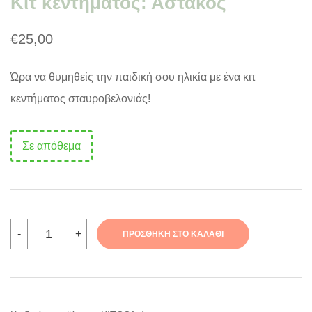
Κιτ κεντήματος: Αστακός
€
25,00
Ώρα να θυμηθείς την παιδική σου ηλικία με ένα κιτ
κεντήματος σταυροβελονιάς!
Σε απόθεμα
Κιτ
-
+
ΠΡΟΣΘΉΚΗ ΣΤΟ ΚΑΛΆΘΙ
κεντήματος:
Αστακός
ποσότητα