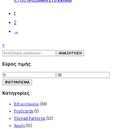
€
7,00
ΠΡΟΣΘΉΚΗ ΣΤΟ ΚΑΛΆΘΙ
1
2
→
Close
×
Αναζήτηση
drawer
ΑΝΑΖΉΤΗΣΗ
για:
Εύρος τιμής
Ελάχιστη
Μέγιστη
τιμή
τιμή
ΦΙΛΤΡΆΡΙΣΜΑ
Κατηγορίες
Kit κεντήματος
(18)
Postcards
(1)
Thread Patterns
(12)
Άνοιξη
(15)